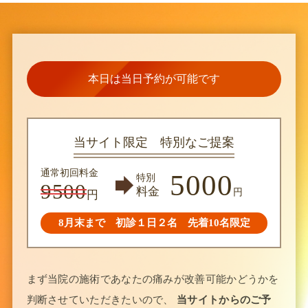
本日は当日予約が可能です
当サイト限定 特別なご提案
通常初回料金
5000
特別
9500
料金
円
円
8月末まで 初診１日２名 先着10名限定
まず当院の施術であなたの痛みが改善可能かどうかを
判断させていただきたいので、
当サイトからのご予